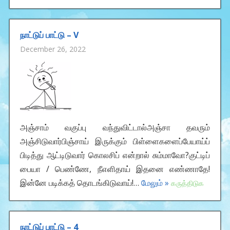
நாட்டுப் பாட்டு – V
December 26, 2022
அஞ்சாம் வகுப்பு வந்துவிட்டால்அஞ்சா தவரும்
அஞ்சிடுவார்பிஞ்சாய் இருக்கும் பிள்ளைகளைப்பேயாய்ப்
பிடித்து ஆட்டிடுவார் கொலசிப் என்றால் சும்மாவோ?குட்டிப்
பையா / பெண்ணே, நீஎளிதாய் இதனை எண்ணாதே!
இன்னே படிக்கத் தொடங்கிடுவாய்!…
மேலும் »
கருத்திடுக
நாட்டுப் பாட்டு – 4