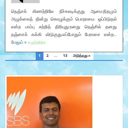
நெஞ்சக் கிணற்றிலே நீச்சலடிக்குது ஆமை.நிதமும்
அழுக்கைத் தின்று கொழுக்கும் பொறாமை. ஒப்பிடுதல்
என்ற பாம்பு சுற்றித் திரியுது.உனது நெஞ்சில் தனது
நஞ்சைக் கக்கி விடுகுது.எப்போதும் பேராசை என்ற…
மேலும் »
கருத்திடுக
POSTS
1
2
…
13
அடுத்தது »
PAGINATION